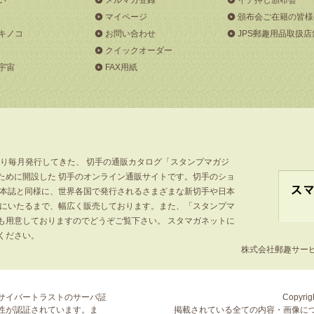
マイページ
頒布会ご在籍の皆様
キノコ
お問い合わせ
JPS郵趣用品取扱店
クイックオーダー
宇宙
FAX用紙
より毎月発行してきた、 切手の通販カタログ「スタンプマガジ
ために開設した 切手のオンライン通販サイトです。切手のショ
」本誌と同様に、世界各国で発行されるさまざまな新切手や日本
手にいたるまで、幅広く販売しております。また、「スタンプマ
も用意しておりますのでどうぞご覧下さい。 スタマガネットに
ください。
株式会社郵趣サービス
サイバートラストの
サーバ証
Copyrigh
性が認証されています。ま
掲載されている全ての内容・画像に