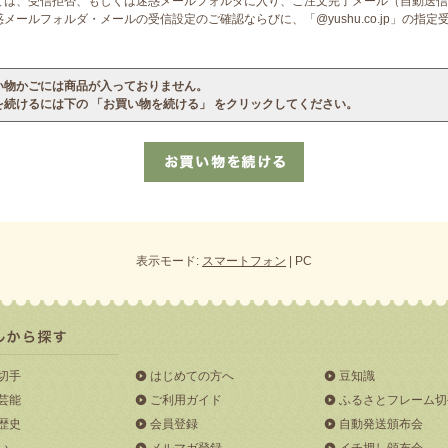
ては、受信拒否、もしくは迷惑メールフォルダに入り、ご注文完了メール（自動送信
ールフォルダ・メールの受信設定のご確認ならびに、「@yushu.co.jp」の指
い物かごには商品が入っておりません。
を続けるには下の 「お買い物を続ける」 をクリックしてください。
表示モード:
スマートフォン
| PC
切手
はじめての方へ
豆知識
芸能
ご利用ガイド
ふるさとフレーム切
歴史
会員登録
自動発送頒布会
い
メルマガ登録
イチ押し頒布会