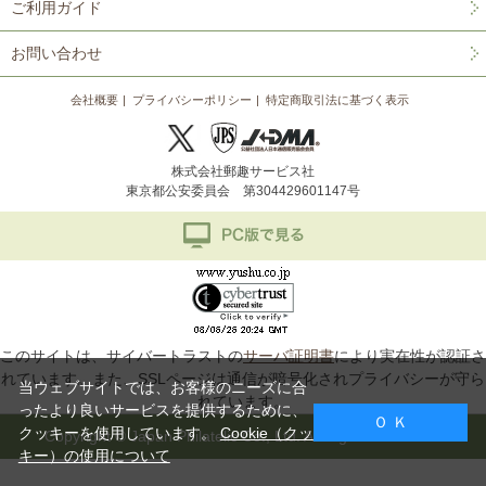
ご利用ガイド
お問い合わせ
会社概要
プライバシーポリシー
特定商取引法に基づく表示
株式会社郵趣サービス社
東京都公安委員会 第304429601147号
このサイトは、サイバートラストの
サーバ証明書
により実在性が認証さ
れています。また、SSLページは通信が暗号化されプライバシーが守ら
当ウェブサイトでは、お客様のニーズに合
れています。
ったより良いサービスを提供するために、
Ｏ Ｋ
クッキーを使用しています。
Cookie（クッ
Copyright © Japan Philatelic Co., Ltd. All Rights Reserved.
キー）の使用について