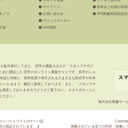
マイページ
頒布会ご在籍の皆様
キノコ
お問い合わせ
JPS郵趣用品取扱店
クイックオーダー
宇宙
FAX用紙
より毎月発行してきた、 切手の通販カタログ「スタンプマガジ
ために開設した 切手のオンライン通販サイトです。切手のショ
」本誌と同様に、世界各国で発行されるさまざまな新切手や日本
手にいたるまで、幅広く販売しております。また、「スタンプマ
も用意しておりますのでどうぞご覧下さい。 スタマガネットに
ください。
株式会社郵趣サービス
サイバートラストの
サーバ証
Copyrigh
性が認証されています。ま
掲載されている全ての内容・画像に