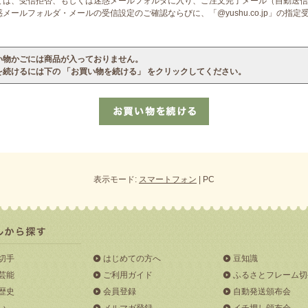
ては、受信拒否、もしくは迷惑メールフォルダに入り、ご注文完了メール（自動送信
ールフォルダ・メールの受信設定のご確認ならびに、「@yushu.co.jp」の指
い物かごには商品が入っておりません。
を続けるには下の 「お買い物を続ける」 をクリックしてください。
表示モード:
スマートフォン
| PC
切手
はじめての方へ
豆知識
芸能
ご利用ガイド
ふるさとフレーム切
歴史
会員登録
自動発送頒布会
い
メルマガ登録
イチ押し頒布会