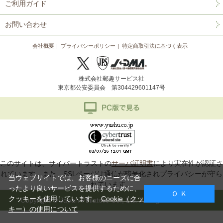
ご利用ガイド
お問い合わせ
会社概要
プライバシーポリシー
特定商取引法に基づく表示
株式会社郵趣サービス社
東京都公安委員会 第304429601147号
このサイトは、サイバートラストの
サーバ証明書
により実在性が認証さ
れています。また、SSLページは通信が暗号化されプライバシーが守ら
当ウェブサイトでは、お客様のニーズに合
れています。
ったより良いサービスを提供するために、
Ｏ Ｋ
クッキーを使用しています。
Cookie（クッ
Copyright © Japan Philatelic Co., Ltd. All Rights Reserved.
キー）の使用について