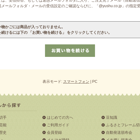
ては、受信拒否、もしくは迷惑メールフォルダに入り、ご注文完了メール（自動送信
ールフォルダ・メールの受信設定のご確認ならびに、「@yushu.co.jp」の指
い物かごには商品が入っておりません。
を続けるには下の 「お買い物を続ける」 をクリックしてください。
表示モード:
スマートフォン
| PC
切手
はじめての方へ
豆知識
芸能
ご利用ガイド
ふるさとフレーム切
歴史
会員登録
自動発送頒布会
い
メルマガ登録
イチ押し頒布会