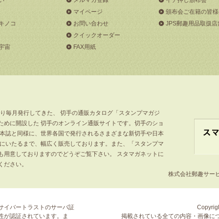
マイページ
頒布会ご在籍の皆様
キノコ
お問い合わせ
JPS郵趣用品取扱店
クイックオーダー
宇宙
FAX用紙
より毎月発行してきた、 切手の通販カタログ「スタンプマガジ
ために開設した 切手のオンライン通販サイトです。切手のショ
」本誌と同様に、世界各国で発行されるさまざまな新切手や日本
手にいたるまで、幅広く販売しております。また、「スタンプマ
も用意しておりますのでどうぞご覧下さい。 スタマガネットに
ください。
株式会社郵趣サービス
サイバートラストの
サーバ証
Copyrigh
性が認証されています。ま
掲載されている全ての内容・画像に