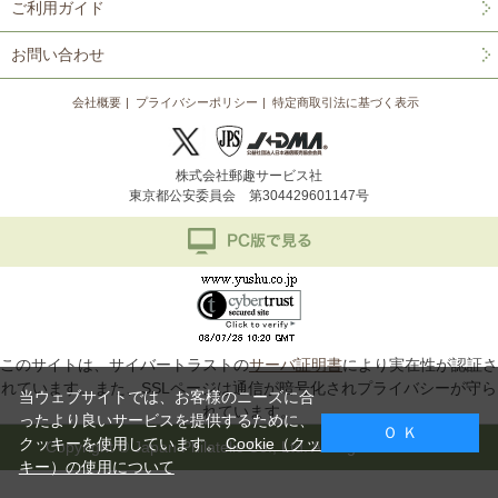
ご利用ガイド
お問い合わせ
会社概要
プライバシーポリシー
特定商取引法に基づく表示
株式会社郵趣サービス社
東京都公安委員会 第304429601147号
このサイトは、サイバートラストの
サーバ証明書
により実在性が認証さ
れています。また、SSLページは通信が暗号化されプライバシーが守ら
当ウェブサイトでは、お客様のニーズに合
れています。
ったより良いサービスを提供するために、
Ｏ Ｋ
クッキーを使用しています。
Cookie（クッ
Copyright © Japan Philatelic Co., Ltd. All Rights Reserved.
キー）の使用について