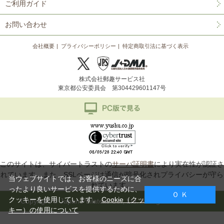
ご利用ガイド
お問い合わせ
会社概要
プライバシーポリシー
特定商取引法に基づく表示
株式会社郵趣サービス社
東京都公安委員会 第304429601147号
このサイトは、サイバートラストの
サーバ証明書
により実在性が認証さ
れています。また、SSLページは通信が暗号化されプライバシーが守ら
当ウェブサイトでは、お客様のニーズに合
れています。
ったより良いサービスを提供するために、
Ｏ Ｋ
クッキーを使用しています。
Cookie（クッ
Copyright © Japan Philatelic Co., Ltd. All Rights Reserved.
キー）の使用について