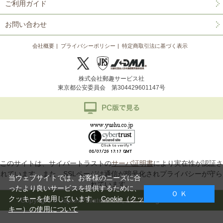
ご利用ガイド
お問い合わせ
会社概要
プライバシーポリシー
特定商取引法に基づく表示
株式会社郵趣サービス社
東京都公安委員会 第304429601147号
このサイトは、サイバートラストの
サーバ証明書
により実在性が認証さ
れています。また、SSLページは通信が暗号化されプライバシーが守ら
当ウェブサイトでは、お客様のニーズに合
れています。
ったより良いサービスを提供するために、
Ｏ Ｋ
クッキーを使用しています。
Cookie（クッ
Copyright © Japan Philatelic Co., Ltd. All Rights Reserved.
キー）の使用について