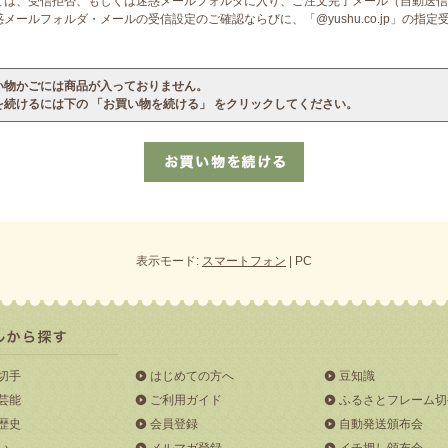
ては、受信拒否、もしくは迷惑メールフォルダに入り、ご注文完了メール（自動送信
ールフォルダ・メールの受信設定のご確認ならびに、「@yushu.co.jp」の指
い物かごには商品が入っておりません。
を続けるには下の 「お買い物を続ける」 をクリックしてください。
表示モード:
スマートフォン
| PC
切手
はじめての方へ
豆知識
芸能
ご利用ガイド
ふるさとフレーム切
歴史
会員登録
自動発送頒布会
い
メルマガ登録
イチ押し頒布会