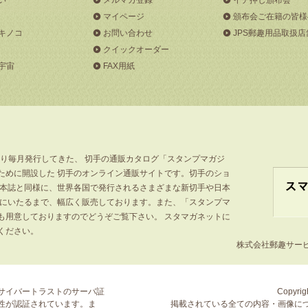
マイページ
頒布会ご在籍の皆様
キノコ
お問い合わせ
JPS郵趣用品取扱店
クイックオーダー
宇宙
FAX用紙
より毎月発行してきた、 切手の通販カタログ「スタンプマガジ
ために開設した 切手のオンライン通販サイトです。切手のショ
」本誌と同様に、世界各国で発行されるさまざまな新切手や日本
手にいたるまで、幅広く販売しております。また、「スタンプマ
も用意しておりますのでどうぞご覧下さい。 スタマガネットに
ください。
株式会社郵趣サービス
サイバートラストの
サーバ証
Copyrigh
性が認証されています。ま
掲載されている全ての内容・画像に