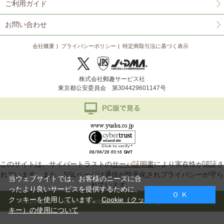
ご利用ガイド
お問い合わせ
会社概要
プライバシーポリシー
特定商取引法に基づく表示
株式会社郵趣サービス社
東京都公安委員会 第304429601147号
このサイトは、サイバートラストの
サーバ証明書
により実在性が認証さ
れています。また、SSLページは通信が暗号化されプライバシーが守ら
当ウェブサイトでは、お客様のニーズに合
れています。
ったより良いサービスを提供するために、
Ｏ Ｋ
クッキーを使用しています。
Cookie（クッ
Copyright © Japan Philatelic Co., Ltd. All Rights Reserved.
キー）の使用について