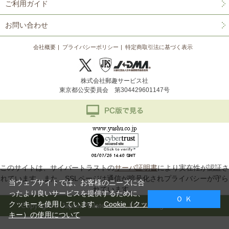
ご利用ガイド
お問い合わせ
会社概要
プライバシーポリシー
特定商取引法に基づく表示
株式会社郵趣サービス社
東京都公安委員会 第304429601147号
このサイトは、サイバートラストの
サーバ証明書
により実在性が認証さ
れています。また、SSLページは通信が暗号化されプライバシーが守ら
当ウェブサイトでは、お客様のニーズに合
れています。
ったより良いサービスを提供するために、
Ｏ Ｋ
クッキーを使用しています。
Cookie（クッ
Copyright © Japan Philatelic Co., Ltd. All Rights Reserved.
キー）の使用について