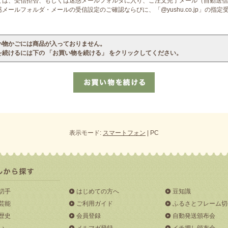
ては、受信拒否、もしくは迷惑メールフォルダに入り、ご注文完了メール（自動送信
ールフォルダ・メールの受信設定のご確認ならびに、「@yushu.co.jp」の指
い物かごには商品が入っておりません。
を続けるには下の 「お買い物を続ける」 をクリックしてください。
表示モード:
スマートフォン
| PC
切手
はじめての方へ
豆知識
芸能
ご利用ガイド
ふるさとフレーム切
歴史
会員登録
自動発送頒布会
い
メルマガ登録
イチ押し頒布会