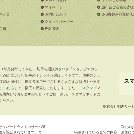
マイページ
頒布会ご在籍の皆様
キノコ
お問い合わせ
JPS郵趣用品取扱店
クイックオーダー
宇宙
FAX用紙
より毎月発行してきた、 切手の通販カタログ「スタンプマガジ
ために開設した 切手のオンライン通販サイトです。切手のショ
」本誌と同様に、世界各国で発行されるさまざまな新切手や日本
手にいたるまで、幅広く販売しております。また、「スタンプマ
も用意しておりますのでどうぞご覧下さい。 スタマガネットに
ください。
株式会社郵趣サービス
サイバートラストの
サーバ証
Copyrigh
性が認証されています。ま
掲載されている全ての内容・画像に