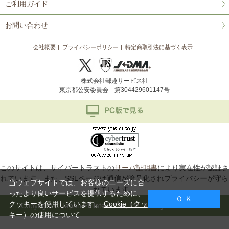
ご利用ガイド
お問い合わせ
会社概要
プライバシーポリシー
特定商取引法に基づく表示
株式会社郵趣サービス社
東京都公安委員会 第304429601147号
このサイトは、サイバートラストの
サーバ証明書
により実在性が認証さ
れています。また、SSLページは通信が暗号化されプライバシーが守ら
当ウェブサイトでは、お客様のニーズに合
れています。
ったより良いサービスを提供するために、
Ｏ Ｋ
クッキーを使用しています。
Cookie（クッ
Copyright © Japan Philatelic Co., Ltd. All Rights Reserved.
キー）の使用について