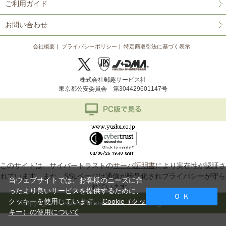
ご利用ガイド
お問い合わせ
会社概要
プライバシーポリシー
特定商取引法に基づく表示
株式会社郵趣サービス社
東京都公安委員会 第304429601147号
このサイトは、サイバートラストの
サーバ証明書
により実在性が認証さ
れています。また、SSLページは通信が暗号化されプライバシーが守ら
当ウェブサイトでは、お客様のニーズに合
れています。
ったより良いサービスを提供するために、
Ｏ Ｋ
クッキーを使用しています。
Cookie（クッ
Copyright © Japan Philatelic Co., Ltd. All Rights Reserved.
キー）の使用について