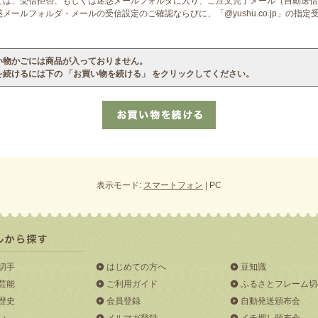
ては、受信拒否、もしくは迷惑メールフォルダに入り、ご注文完了メール（自動送信
ールフォルダ・メールの受信設定のご確認ならびに、「@yushu.co.jp」の指
い物かごには商品が入っておりません。
を続けるには下の 「お買い物を続ける」 をクリックしてください。
表示モード:
スマートフォン
| PC
切手
はじめての方へ
豆知識
芸能
ご利用ガイド
ふるさとフレーム切
歴史
会員登録
自動発送頒布会
い
メルマガ登録
イチ押し頒布会