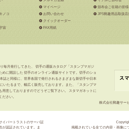
マイページ
頒布会ご在籍の皆様
キノコ
お問い合わせ
JPS郵趣用品取扱店
クイックオーダー
宇宙
FAX用紙
より毎月発行してきた、 切手の通販カタログ「スタンプマガジ
ために開設した 切手のオンライン通販サイトです。切手のショ
」本誌と同様に、世界各国で発行されるさまざまな新切手や日本
手にいたるまで、幅広く販売しております。また、「スタンプマ
も用意しておりますのでどうぞご覧下さい。 スタマガネットに
ください。
株式会社郵趣サービス
サイバートラストの
サーバ証
Copyrigh
性が認証されています。ま
掲載されている全ての内容・画像に