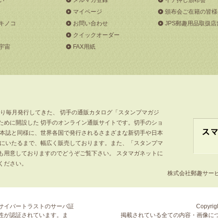
マイページ
頒布会ご在籍の皆様
キノコ
お問い合わせ
JPS郵趣用品取扱店
クイックオーダー
宇宙
FAX用紙
より毎月発行してきた、 切手の通販カタログ「スタンプマガジ
ために開設した 切手のオンライン通販サイトです。切手のショ
」本誌と同様に、世界各国で発行されるさまざまな新切手や日本
手にいたるまで、幅広く販売しております。また、「スタンプマ
も用意しておりますのでどうぞご覧下さい。 スタマガネットに
ください。
株式会社郵趣サービス
サイバートラストの
サーバ証
Copyrigh
性が認証されています。ま
掲載されている全ての内容・画像に