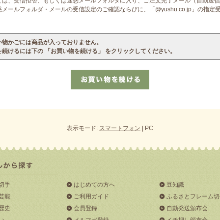
ては、受信拒否、もしくは迷惑メールフォルダに入り、ご注文完了メール（自動送信
ールフォルダ・メールの受信設定のご確認ならびに、「@yushu.co.jp」の指
い物かごには商品が入っておりません。
を続けるには下の 「お買い物を続ける」 をクリックしてください。
表示モード:
スマートフォン
| PC
切手
はじめての方へ
豆知識
芸能
ご利用ガイド
ふるさとフレーム切
歴史
会員登録
自動発送頒布会
い
メルマガ登録
イチ押し頒布会