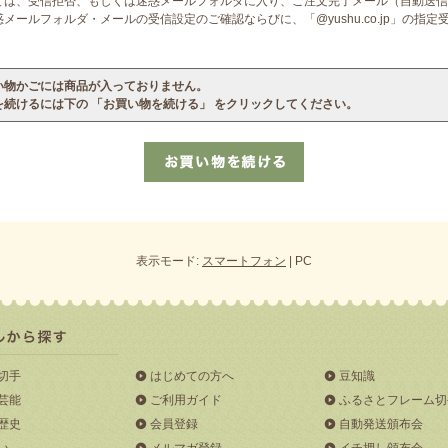
ては、受信拒否、もしくは迷惑メールフォルダに入り、ご注文完了メール（自動送信
ールフォルダ・メールの受信設定のご確認ならびに、「@yushu.co.jp」の指
い物かごには商品が入っておりません。
を続けるには下の 「お買い物を続ける」 をクリックしてください。
表示モード:
スマートフォン
| PC
切手
はじめての方へ
豆知識
芸能
ご利用ガイド
ふるさとフレーム切
歴史
会員登録
自動発送頒布会
い
メルマガ登録
イチ押し頒布会