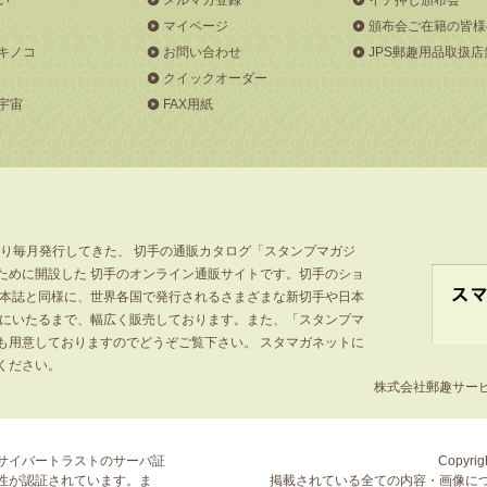
マイページ
頒布会ご在籍の皆様
キノコ
お問い合わせ
JPS郵趣用品取扱店
クイックオーダー
宇宙
FAX用紙
より毎月発行してきた、 切手の通販カタログ「スタンプマガジ
ために開設した 切手のオンライン通販サイトです。切手のショ
」本誌と同様に、世界各国で発行されるさまざまな新切手や日本
手にいたるまで、幅広く販売しております。また、「スタンプマ
も用意しておりますのでどうぞご覧下さい。 スタマガネットに
ください。
株式会社郵趣サービス
サイバートラストの
サーバ証
Copyrigh
性が認証されています。ま
掲載されている全ての内容・画像に