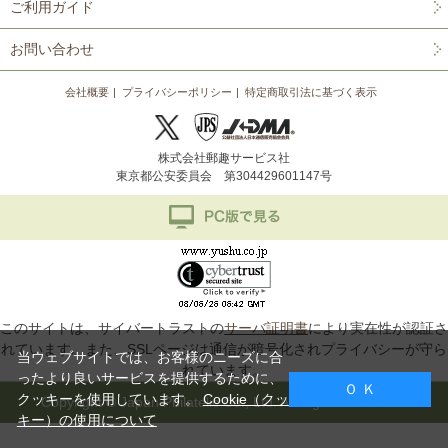
ご利用ガイド
お問い合わせ
会社概要
プライバシーポリシー
特定商取引法に基づく表示
株式会社郵趣サービス社
東京都公安委員会 第304429601147号
このサイトは、サイバートラストの
サーバ証明書
により実在性が認証さ
れています。また、SSLページは通信が暗号化されプライバシーが守ら
当ウェブサイトでは、お客様のニーズに合
れています。
ったより良いサービスを提供するために、
Ｏ Ｋ
クッキーを使用しています。
Cookie（クッ
Copyright © Japan Philatelic Co., Ltd. All Rights Reserved.
キー）の使用について