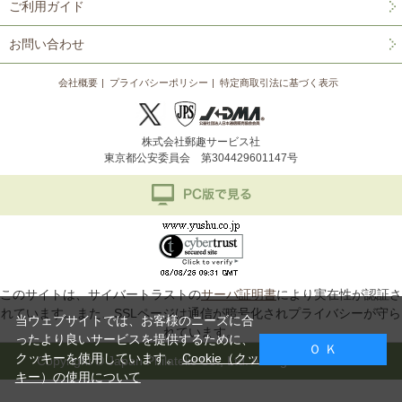
ご利用ガイド
お問い合わせ
会社概要
プライバシーポリシー
特定商取引法に基づく表示
株式会社郵趣サービス社
東京都公安委員会 第304429601147号
このサイトは、サイバートラストの
サーバ証明書
により実在性が認証さ
れています。また、SSLページは通信が暗号化されプライバシーが守ら
当ウェブサイトでは、お客様のニーズに合
れています。
ったより良いサービスを提供するために、
Ｏ Ｋ
クッキーを使用しています。
Cookie（クッ
Copyright © Japan Philatelic Co., Ltd. All Rights Reserved.
キー）の使用について