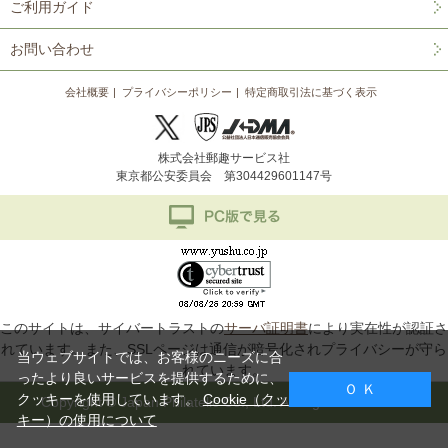
ご利用ガイド
お問い合わせ
会社概要
プライバシーポリシー
特定商取引法に基づく表示
株式会社郵趣サービス社
東京都公安委員会 第304429601147号
このサイトは、サイバートラストの
サーバ証明書
により実在性が認証さ
れています。また、SSLページは通信が暗号化されプライバシーが守ら
当ウェブサイトでは、お客様のニーズに合
れています。
ったより良いサービスを提供するために、
Ｏ Ｋ
クッキーを使用しています。
Cookie（クッ
Copyright © Japan Philatelic Co., Ltd. All Rights Reserved.
キー）の使用について