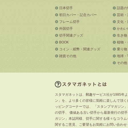
日本切手
話題の
初日カバー・記念カバー
芸術・
フレーム切手
文化・
外国切手
かわい
切手関連グッズ
生き物
BOOK
植物・
コイン・紙幣・関連グッズ
乗り物
雑貨その他
地球・
その他
スタマガネットは、郵趣サービス社が1985年
ン」を、より多くの皆様に気軽に楽しんで頂く
ッピングコーナーでは、 「スタンプマガジン
の切手、 価値ある古い切手から最新発行の切
ガジン」本誌同様、切手に関する様々なコラム
関するご意見、ご要望もお気軽にお問い合わせ