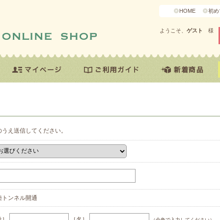
HOME
初め
ようこそ、
ゲスト
様
のうえ送信してください。
陸トンネル開通
姓］
［名］
（全角で入力してください）