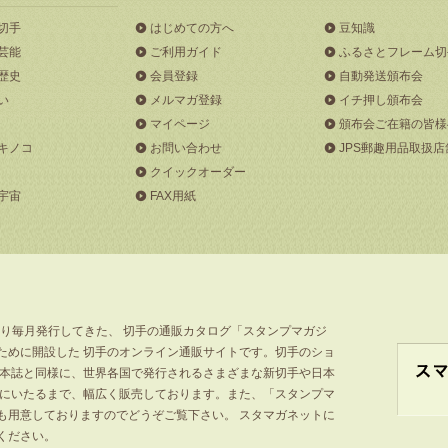
切手
はじめての方へ
豆知識
芸能
ご利用ガイド
ふるさとフレーム切
歴史
会員登録
自動発送頒布会
い
メルマガ登録
イチ押し頒布会
マイページ
頒布会ご在籍の皆様
キノコ
お問い合わせ
JPS郵趣用品取扱店
クイックオーダー
宇宙
FAX用紙
より毎月発行してきた、 切手の通販カタログ「スタンプマガジ
ために開設した 切手のオンライン通販サイトです。切手のショ
」本誌と同様に、世界各国で発行されるさまざまな新切手や日本
手にいたるまで、幅広く販売しております。また、「スタンプマ
も用意しておりますのでどうぞご覧下さい。 スタマガネットに
ください。