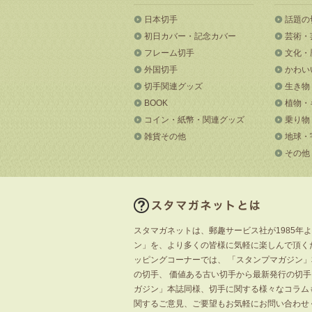
日本切手
話題の
初日カバー・記念カバー
芸術・
フレーム切手
文化・
外国切手
かわい
切手関連グッズ
生き物
BOOK
植物・
コイン・紙幣・関連グッズ
乗り物
雑貨その他
地球・
その他
スタマガネットは、郵趣サービス社が1985年
ン」を、より多くの皆様に気軽に楽しんで頂く
ッピングコーナーでは、 「スタンプマガジン
の切手、 価値ある古い切手から最新発行の切
ガジン」本誌同様、切手に関する様々なコラム
関するご意見、ご要望もお気軽にお問い合わせ