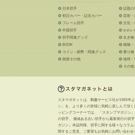
日本切手
話題の
初日カバー・記念カバー
芸術・
フレーム切手
文化・
外国切手
かわい
切手関連グッズ
生き物
BOOK
植物・
コイン・紙幣・関連グッズ
乗り物
雑貨その他
地球・
その他
スタマガネットは、郵趣サービス社が1985年
ン」を、より多くの皆様に気軽に楽しんで頂く
ッピングコーナーでは、 「スタンプマガジン
の切手、 価値ある古い切手から最新発行の切
ガジン」本誌同様、切手に関する様々なコラム
関するご意見、ご要望もお気軽にお問い合わせ