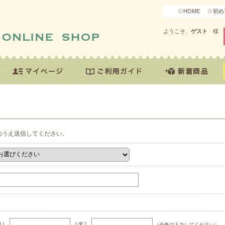
HOME
初め
ようこそ、
ゲスト
様
のうえ送信してください。
姓］
［名］
（全角で入力してください）