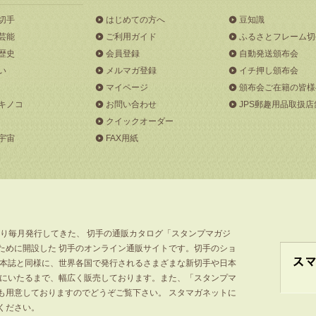
切手
はじめての方へ
豆知識
芸能
ご利用ガイド
ふるさとフレーム切
歴史
会員登録
自動発送頒布会
い
メルマガ登録
イチ押し頒布会
マイページ
頒布会ご在籍の皆様
キノコ
お問い合わせ
JPS郵趣用品取扱店
クイックオーダー
宇宙
FAX用紙
より毎月発行してきた、 切手の通販カタログ「スタンプマガジ
ために開設した 切手のオンライン通販サイトです。切手のショ
」本誌と同様に、世界各国で発行されるさまざまな新切手や日本
手にいたるまで、幅広く販売しております。また、「スタンプマ
も用意しておりますのでどうぞご覧下さい。 スタマガネットに
ください。