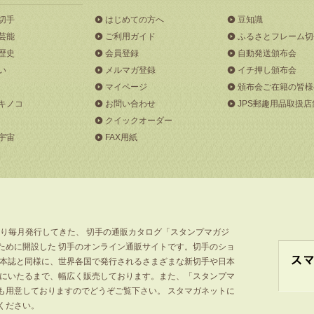
切手
はじめての方へ
豆知識
芸能
ご利用ガイド
ふるさとフレーム切
歴史
会員登録
自動発送頒布会
い
メルマガ登録
イチ押し頒布会
マイページ
頒布会ご在籍の皆様
キノコ
お問い合わせ
JPS郵趣用品取扱店
クイックオーダー
宇宙
FAX用紙
より毎月発行してきた、 切手の通販カタログ「スタンプマガジ
ために開設した 切手のオンライン通販サイトです。切手のショ
」本誌と同様に、世界各国で発行されるさまざまな新切手や日本
手にいたるまで、幅広く販売しております。また、「スタンプマ
も用意しておりますのでどうぞご覧下さい。 スタマガネットに
ください。