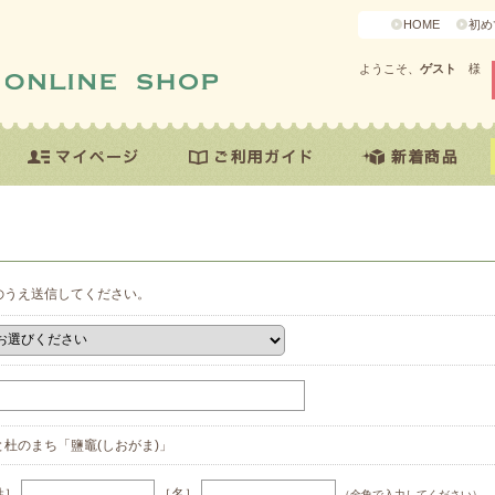
HOME
初め
ようこそ、
ゲスト
様
のうえ送信してください。
と杜のまち「鹽竈(しおがま)」
姓］
［名］
（全角で入力してください）