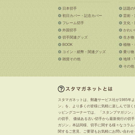
日本切手
話題の
初日カバー・記念カバー
芸術・
フレーム切手
文化・
外国切手
かわい
切手関連グッズ
生き物
BOOK
植物・
コイン・紙幣・関連グッズ
乗り物
雑貨その他
地球・
その他
スタマガネットは、郵趣サービス社が1985年
ン」を、より多くの皆様に気軽に楽しんで頂く
ッピングコーナーでは、 「スタンプマガジン
の切手、 価値ある古い切手から最新発行の切
ガジン」本誌同様、切手に関する様々なコラム
関するご意見、ご要望もお気軽にお問い合わせ