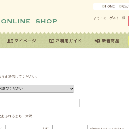
HOME
初め
ようこそ、
ゲスト
様
のうえ送信してください。
史あふれるまち 米沢
姓］
［名］
（全角で入力してください）