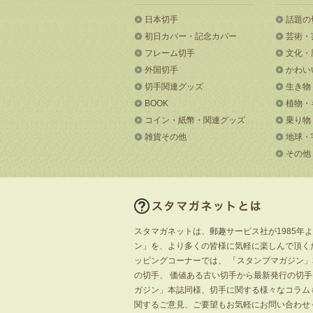
日本切手
話題の
初日カバー・記念カバー
芸術・
フレーム切手
文化・
外国切手
かわい
切手関連グッズ
生き物
BOOK
植物・
コイン・紙幣・関連グッズ
乗り物
雑貨その他
地球・
その他
スタマガネットは、郵趣サービス社が1985年
ン」を、より多くの皆様に気軽に楽しんで頂く
ッピングコーナーでは、 「スタンプマガジン
の切手、 価値ある古い切手から最新発行の切
ガジン」本誌同様、切手に関する様々なコラム
関するご意見、ご要望もお気軽にお問い合わせ