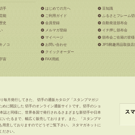
切手
はじめての方へ
豆知識
芸能
ご利用ガイド
ふるさとフレーム切
歴史
会員登録
自動発送頒布会
い
メルマガ登録
イチ押し頒布会
マイページ
頒布会ご在籍の皆様
キノコ
お問い合わせ
JPS郵趣用品取扱店
クイックオーダー
宇宙
FAX用紙
より毎月発行してきた、 切手の通販カタログ「スタンプマガジ
ために開設した 切手のオンライン通販サイトです。切手のショ
」本誌と同様に、世界各国で発行されるさまざまな新切手や日本
手にいたるまで、幅広く販売しております。また、「スタンプマ
も用意しておりますのでどうぞご覧下さい。 スタマガネットに
ください。