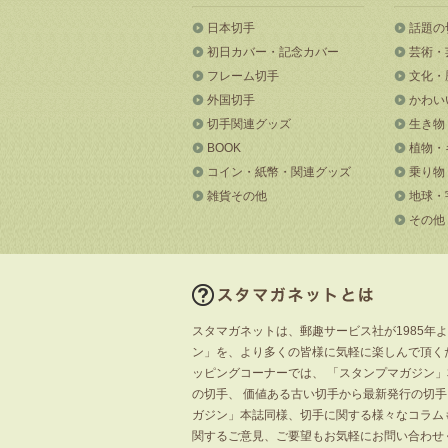
日本切手
話題の
初日カバー・記念カバー
芸術・
フレーム切手
文化・
外国切手
かわい
切手関連グッズ
生き物
BOOK
植物・
コイン・紙幣・関連グッズ
乗り物
雑貨その他
地球・
その他
スタマガネットは、郵趣サービス社が1985年
ン」を、より多くの皆様に気軽に楽しんで頂く
ッピングコーナーでは、 「スタンプマガジン
の切手、 価値ある古い切手から最新発行の切
ガジン」本誌同様、切手に関する様々なコラム
関するご意見、ご要望もお気軽にお問い合わせ