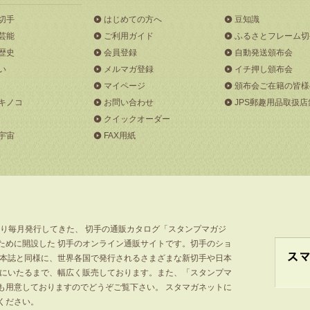
切手
はじめての方へ
豆知識
芸能
ご利用ガイド
ふるさとフレーム切
歴史
会員登録
自動発送頒布会
い
メルマガ登録
イチ押し頒布会
マイページ
頒布会ご在籍の皆様
キノコ
お問い合わせ
JPS郵趣用品取扱店
クイックオーダー
宇宙
FAX用紙
より毎月発行してきた、 切手の通販カタログ「スタンプマガジ
ために開設した 切手のオンライン通販サイトです。切手のショ
」本誌と同様に、世界各国で発行されるさまざまな新切手や日本
手にいたるまで、幅広く販売しております。また、「スタンプマ
も用意しておりますのでどうぞご覧下さい。 スタマガネットに
ください。