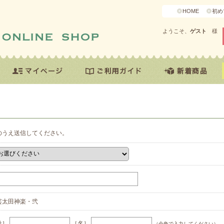
HOME
初め
ようこそ、
ゲスト
様
のうえ送信してください。
芸太田神楽・弐
姓］
［名］
（全角で入力してください）