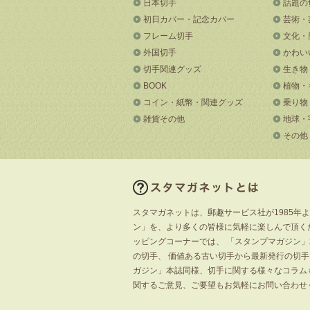
日本切手
話題の
初日カバー・記念カバー
芸術・
フレーム切手
文化・
外国切手
かわい
切手関連グッズ
生き物
BOOK
植物・
コイン・紙幣・関連グッズ
乗り物
雑貨その他
地球・
その他
スタマガネットは、郵趣サービス社が1985年
ン」を、より多くの皆様に気軽に楽しんで頂く
ッピングコーナーでは、 「スタンプマガジン
の切手、 価値ある古い切手から最新発行の切
ガジン」本誌同様、切手に関する様々なコラム
関するご意見、ご要望もお気軽にお問い合わせ