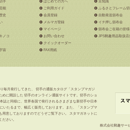
切手
はじめての方へ
豆知識
芸能
ご利用ガイド
ふるさとフレーム切
歴史
会員登録
自動発送頒布会
い
メルマガ登録
イチ押し頒布会
マイページ
頒布会ご在籍の皆様
キノコ
お問い合わせ
JPS郵趣用品取扱店
クイックオーダー
宇宙
FAX用紙
より毎月発行してきた、 切手の通販カタログ「スタンプマガジ
ために開設した 切手のオンライン通販サイトです。切手のショ
」本誌と同様に、世界各国で発行されるさまざまな新切手や日本
手にいたるまで、幅広く販売しております。また、「スタンプマ
も用意しておりますのでどうぞご覧下さい。 スタマガネットに
ください。
株式会社郵趣サービス