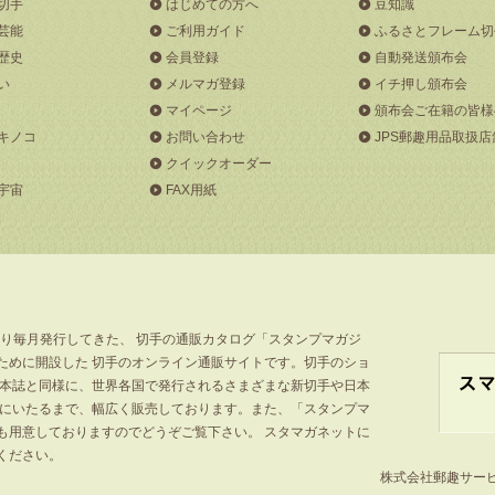
切手
はじめての方へ
豆知識
芸能
ご利用ガイド
ふるさとフレーム切
歴史
会員登録
自動発送頒布会
い
メルマガ登録
イチ押し頒布会
マイページ
頒布会ご在籍の皆様
キノコ
お問い合わせ
JPS郵趣用品取扱店
クイックオーダー
宇宙
FAX用紙
より毎月発行してきた、 切手の通販カタログ「スタンプマガジ
ために開設した 切手のオンライン通販サイトです。切手のショ
」本誌と同様に、世界各国で発行されるさまざまな新切手や日本
手にいたるまで、幅広く販売しております。また、「スタンプマ
も用意しておりますのでどうぞご覧下さい。 スタマガネットに
ください。
株式会社郵趣サービス