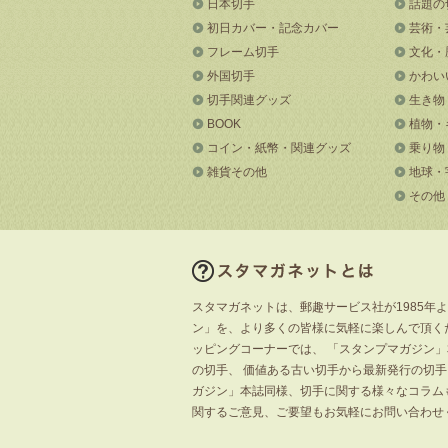
日本切手
話題の
初日カバー・記念カバー
芸術・
フレーム切手
文化・
外国切手
かわい
切手関連グッズ
生き物
BOOK
植物・
コイン・紙幣・関連グッズ
乗り物
雑貨その他
地球・
その他
スタマガネットは、郵趣サービス社が1985年
ン」を、より多くの皆様に気軽に楽しんで頂く
ッピングコーナーでは、 「スタンプマガジン
の切手、 価値ある古い切手から最新発行の切
ガジン」本誌同様、切手に関する様々なコラム
関するご意見、ご要望もお気軽にお問い合わせ