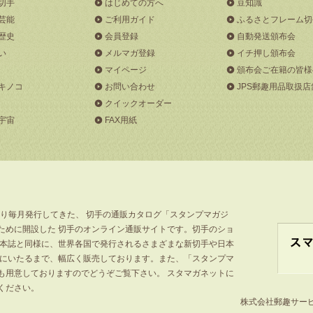
切手
はじめての方へ
豆知識
芸能
ご利用ガイド
ふるさとフレーム切
歴史
会員登録
自動発送頒布会
い
メルマガ登録
イチ押し頒布会
マイページ
頒布会ご在籍の皆様
キノコ
お問い合わせ
JPS郵趣用品取扱店
クイックオーダー
宇宙
FAX用紙
より毎月発行してきた、 切手の通販カタログ「スタンプマガジ
ために開設した 切手のオンライン通販サイトです。切手のショ
」本誌と同様に、世界各国で発行されるさまざまな新切手や日本
手にいたるまで、幅広く販売しております。また、「スタンプマ
も用意しておりますのでどうぞご覧下さい。 スタマガネットに
ください。
株式会社郵趣サービス