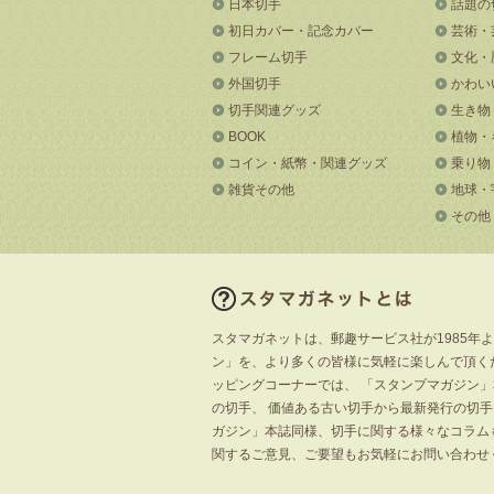
日本切手
話題の
初日カバー・記念カバー
芸術・
フレーム切手
文化・
外国切手
かわい
切手関連グッズ
生き物
BOOK
植物・
コイン・紙幣・関連グッズ
乗り物
雑貨その他
地球・
その他
スタマガネットは、郵趣サービス社が1985年
ン」を、より多くの皆様に気軽に楽しんで頂く
ッピングコーナーでは、 「スタンプマガジン
の切手、 価値ある古い切手から最新発行の切
ガジン」本誌同様、切手に関する様々なコラム
関するご意見、ご要望もお気軽にお問い合わせ