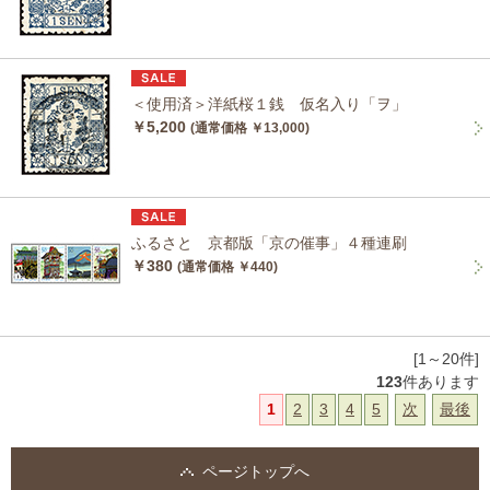
＜使用済＞洋紙桜１銭 仮名入り「ヲ」
￥5,200
(通常価格 ￥13,000)
ふるさと 京都版「京の催事」４種連刷
￥380
(通常価格 ￥440)
[1～20件]
123
件あります
1
2
3
4
5
次
最後
ページトップへ