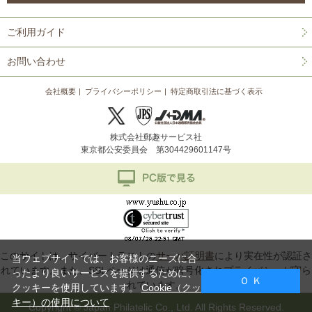
ご利用ガイド
お問い合わせ
会社概要
プライバシーポリシー
特定商取引法に基づく表示
株式会社郵趣サービス社
東京都公安委員会 第304429601147号
このサイトは、サイバートラストの
サーバ証明書
により実在性が認証さ
当ウェブサイトでは、お客様のニーズに合
れています。また、SSLページは通信が暗号化されプライバシーが守ら
ったより良いサービスを提供するために、
Ｏ Ｋ
れています。
クッキーを使用しています。
Cookie（クッ
キー）の使用について
Copyright © Japan Philatelic Co., Ltd. All Rights Reserved.