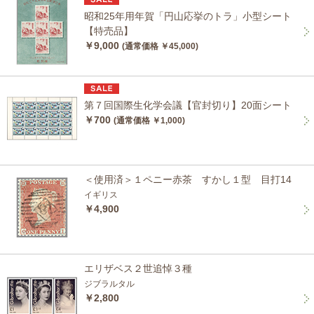
昭和25年用年賀「円山応挙のトラ」小型シート
【特売品】
￥9,000
(通常価格 ￥45,000)
第７回国際生化学会議【官封切り】20面シート
￥700
(通常価格 ￥1,000)
＜使用済＞１ペニー赤茶 すかし１型 目打14
イギリス
￥4,900
エリザベス２世追悼３種
ジブラルタル
￥2,800