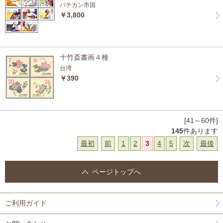
バチカン市国
￥3,800
十竹斎書画４種
台湾
￥390
[41～60件]
145
件あります
最初
前
1
2
3
4
5
次
最後
ページトップへ
ご利用ガイド