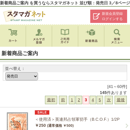
新着商品ご案内 を買うならスタマガネット 並び順：発売日 3／8ページ
新規会員登録
ログインする
新着商品ご案内
並べ替え：
[41～60件]
145
件あります
最初
前
1
2
3
4
5
次
最後
＜使用済＞英連邦占領軍切手（B.C.O.F.）1/2P
￥250
(通常価格 ￥500)