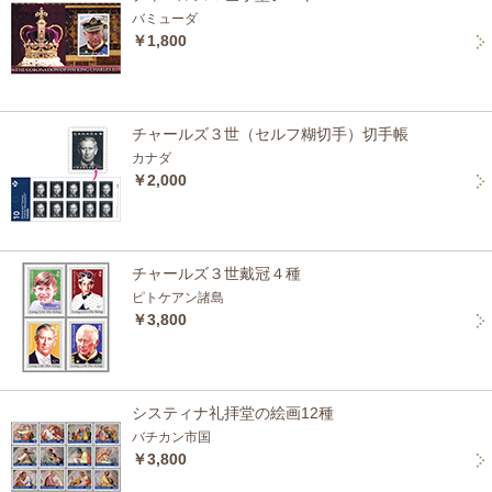
バミューダ
￥1,800
チャールズ３世（セルフ糊切手）切手帳
カナダ
￥2,000
チャールズ３世戴冠４種
ピトケアン諸島
￥3,800
システィナ礼拝堂の絵画12種
バチカン市国
￥3,800