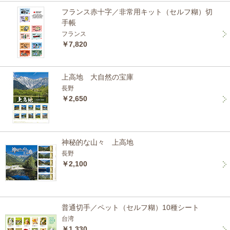
フランス赤十字／非常用キット（セルフ糊）切
手帳
フランス
￥7,820
上高地 大自然の宝庫
長野
￥2,650
神秘的な山々 上高地
長野
￥2,100
普通切手／ペット（セルフ糊）10種シート
台湾
￥1,330