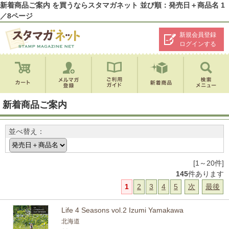
新着商品ご案内 を買うならスタマガネット 並び順：発売日＋商品名 1
／8ページ
新規会員登録
ログインする
新着商品ご案内
並べ替え：
[1～20件]
145
件あります
1
2
3
4
5
次
最後
Life 4 Seasons vol.2 Izumi Yamakawa
北海道