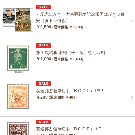
＜記念はがき＞大東亜戦争記念報国はがき３種
完（タトウ付き）
￥6,500
(通常価格 ￥8,000)
第１次昭和 東郷（平面版）後期印刷
￥1,000
(通常価格 ￥1,400)
英連邦占領軍切手（B.C.O.F.）1/2P
￥200
(通常価格 ￥400)
英連邦占領軍切手（B.C.O.F.）１P