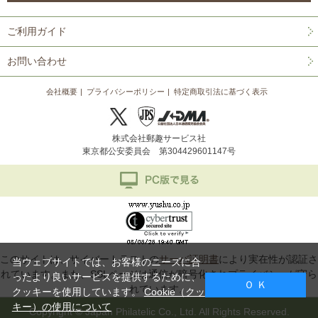
ご利用ガイド
お問い合わせ
会社概要
プライバシーポリシー
特定商取引法に基づく表示
株式会社郵趣サービス社
東京都公安委員会 第304429601147号
このサイトは、サイバートラストの
サーバ証明書
により実在性が認証さ
当ウェブサイトでは、お客様のニーズに合
れています。また、SSLページは通信が暗号化されプライバシーが守ら
ったより良いサービスを提供するために、
Ｏ Ｋ
れています。
クッキーを使用しています。
Cookie（クッ
キー）の使用について
Copyright © Japan Philatelic Co., Ltd. All Rights Reserved.