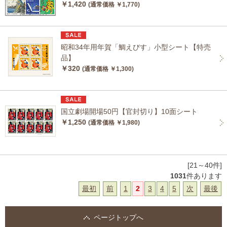
￥1,420
(通常価格 ￥1,770)
昭和34年用年賀「鯛えびす」小型シート【特売
品】
￥320
(通常価格 ￥1,300)
国立劇場開場50円【官封切り】10面シート
￥1,250
(通常価格 ￥1,980)
[21～40件]
1031
件あります
最初
前
1
2
3
4
5
次
最後
ページトップへ