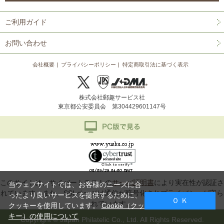
ご利用ガイド
お問い合わせ
会社概要
プライバシーポリシー
特定商取引法に基づく表示
株式会社郵趣サービス社
東京都公安委員会 第304429601147号
このサイトは、サイバートラストの
サーバ証明書
により実在性が認証さ
当ウェブサイトでは、お客様のニーズに合
れています。また、SSLページは通信が暗号化されプライバシーが守ら
ったより良いサービスを提供するために、
Ｏ Ｋ
れています。
クッキーを使用しています。
Cookie（クッ
キー）の使用について
Copyright © Japan Philatelic Co., Ltd. All Rights Reserved.