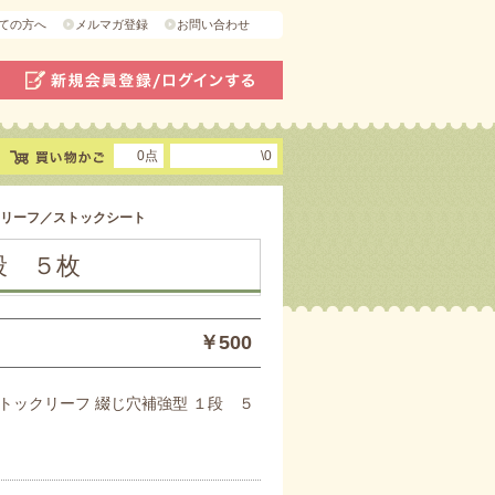
ての方へ
メルマガ登録
お問い合わせ
0点
\0
リーフ／ストックシート
段 ５枚
￥500
トックリーフ 綴じ穴補強型 １段 ５