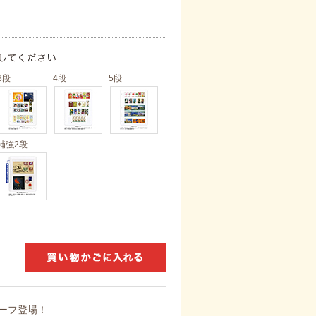
3段
4段
5段
補強2段
ーフ登場！