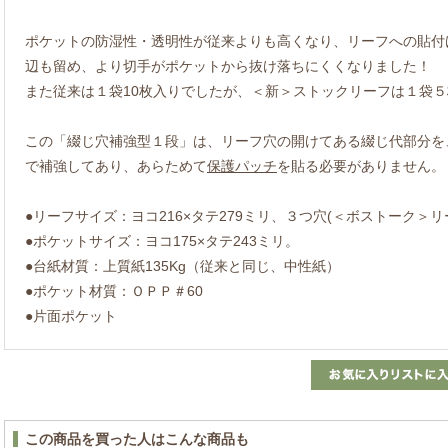
ポケットの防湿性・透明性が従来よりも高くなり、リーフへの貼付
辺も留め、より切手がポケットから抜け落ちにくくなりました！
また従来は１袋10枚入りでしたが、＜新＞ストックリーフは１袋
この「綴じ穴補強型１段」は、リーフ穴の開けてある綴じ代部分を
で補強してあり、あらためて
保護パッチ
を貼る必要がありません。
●リーフサイズ：ヨコ216×タテ279ミリ、３つ穴(＜ボストーク＞リ
●ポケットサイズ：ヨコ175×タテ243ミリ。
●台紙材質：上質紙135Kg（従来と同じ、中性紙）
●ポケット材質：ＯＰＰ＃60
●片面ポケット
この商品を買った人はこんな商品も