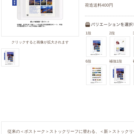
荷造送料400円
1段
2段
クリックすると画像が拡大されます
6段
補強1段
従来の＜ボストーク＞ストックリーフに替わる、＜新＞ストックリ