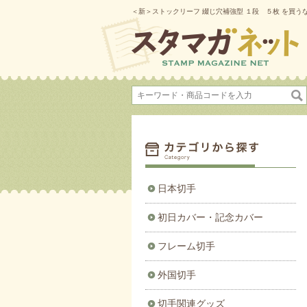
＜新＞ストックリーフ 綴じ穴補強型 １段 ５枚 を買う
日本切手
初日カバー・記念カバー
フレーム切手
外国切手
切手関連グッズ