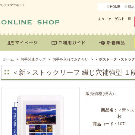
ならスタマガネット
HOME
初め
ようこそ、
ゲスト
様
ホーム
>
切手関連グッズ
>
切手を入れておきたい
>
＜ボストーク＞ストック
＜新＞ストックリーフ 綴じ穴補強型 １
販売価格(税込) :
商品名 :
＜新＞ス
枚
商品コード :
1071