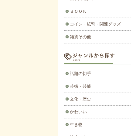
ＢＯＯＫ
コイン・紙幣・関連グッズ
雑貨その他
話題の切手
芸術・芸能
文化・歴史
かわいい
生き物