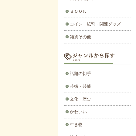
ＢＯＯＫ
コイン・紙幣・関連グッズ
雑貨その他
話題の切手
芸術・芸能
文化・歴史
かわいい
生き物