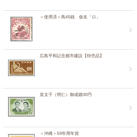
＜使用済＞鳥45銭 仮名「ロ」
広島平和記念都市建設【特売品】
皇太子（明仁）御成婚30円
＜沖縄＞59年用年賀