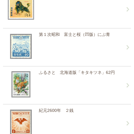
第１次昭和 富士と桜（凹版）にぶ青
ふるさと 北海道版「キタキツネ」62円
紀元2600年 ２銭