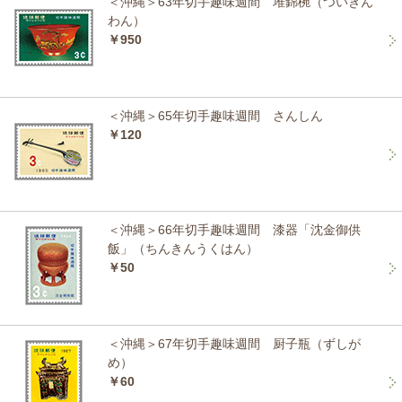
＜沖縄＞63年切手趣味週間 堆錦椀（ついきん
わん）
￥950
＜沖縄＞65年切手趣味週間 さんしん
￥120
＜沖縄＞66年切手趣味週間 漆器「沈金御供
飯」（ちんきんうくはん）
￥50
＜沖縄＞67年切手趣味週間 厨子瓶（ずしが
め）
￥60