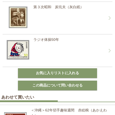
第３次昭和 炭坑夫（灰白紙）
ラジオ体操50年
あわせて買いたい
＜沖縄＞62年切手趣味週間 赤絵椀（あかえわ