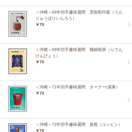
＜沖縄＞68年切手趣味週間 雲龍彫印籠（うん
りゅうぼりいんろう）
￥70
＜沖縄＞69年切手趣味週間 螺鈿硯屏（らでん
けんびょう）
￥70
＜沖縄＞71年切手趣味週間 タークー(湯庫）
￥70
＜沖縄＞72年切手趣味週間 嘉瓶（ユシビン）
￥70