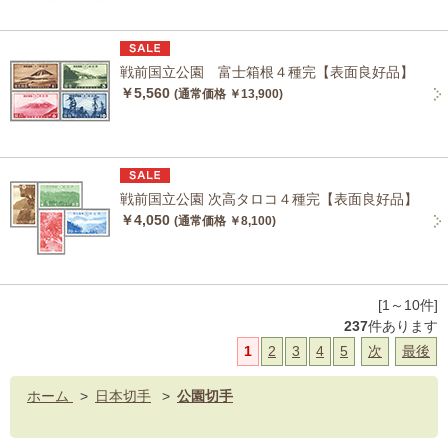
戦前国立公園 富士箱根４種完【表面良好品】
￥5,560
(通常価格 ￥13,900)
戦前国立公園 次高タロコ４種完【表面良好品】
￥4,050
(通常価格 ￥8,100)
[1～10件]
237
件あります
1
2
3
4
5
次
最後
ホーム
>
日本切手
>
公園切手