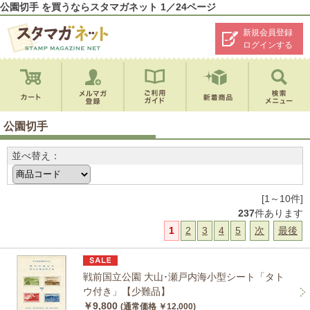
公園切手 を買うならスタマガネット 1／24ページ
新規会員登録
ログインする
公園切手
並べ替え：
[1～10件]
237
件あります
1
2
3
4
5
次
最後
戦前国立公園 大山･瀬戸内海小型シート「タト
ウ付き」【少難品】
￥9,800
(通常価格 ￥12,000)