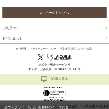
ページトップへ
ご利用ガイド
お問い合わせ
会社概要
プライバシーポリシー
特定商取引法に基づく表示
株式会社郵趣サービス社
東京都公安委員会 第304429601147号
このサイトは、サイバートラストの
サーバ証明書
により実在性が認証さ
当ウェブサイトでは、お客様のニーズに合