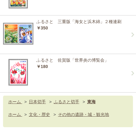
ふるさと 三重版「海女と浜木綿」２種連刷
￥350
ふるさと 佐賀版「世界炎の博覧会」
￥180
ホーム
>
日本切手
>
ふるさと切手
>
東海
ホーム
>
文化・歴史
>
その他の遺跡・城・観光地