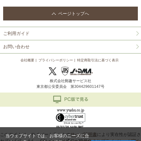
ページトップへ
ご利用ガイド
お問い合わせ
会社概要
プライバシーポリシー
特定商取引法に基づく表示
株式会社郵趣サービス社
東京都公安委員会 第304429601147号
このサイトは、サイバートラストの
サーバ証明書
により実在性が認証さ
当ウェブサイトでは、お客様のニーズに合