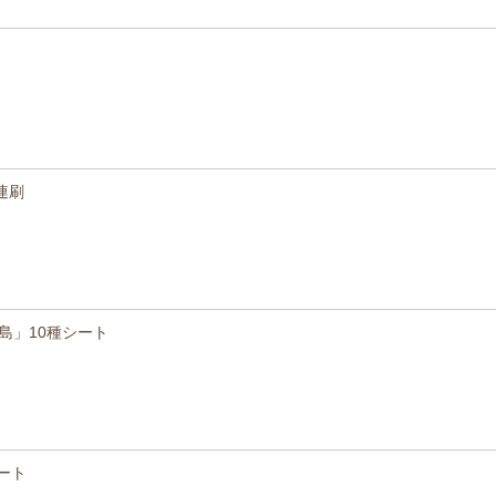
連刷
島」10種シート
ート