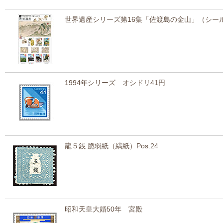
世界遺産シリーズ第16集「佐渡島の金山」（シール
1994年シリーズ オシドリ41円
龍５銭 脆弱紙（縞紙）Pos.24
昭和天皇大婚50年 宮殿