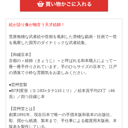
絵が語り像が物言う天才絵師！
荒唐無稽な武者絵や世相を風刺した滑稽な戯画・狂画で一世
を風靡した国芳のダイナミックな武者絵集。
【和綴豆本】
京都の＜経師（きょうじ）＞と呼ばれる和本職人によって一
冊一冊手作りされています。手のひらサイズの豆本で、江戸
の洒落て小粋な雰囲気をお楽しみください。
●芸艸堂製
●B7判変形（ヨコ83×タテ115ミリ）／絵本頁平均23丁（46
頁）／四つ目綴じ本
【芸艸堂とは】
創業1891年、現在日本で唯一の手摺木版和装本の出版社。
彫、摺から紙漉、製本まで、手仕事による鑑賞用木版画、木
版本を製作している。