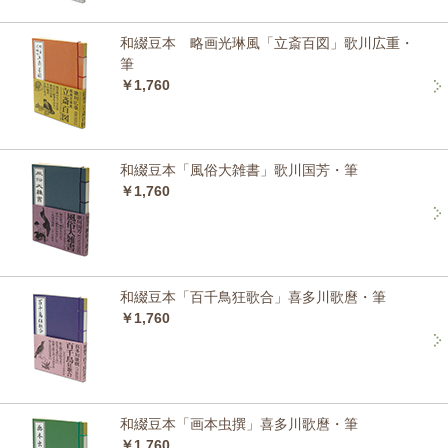
和綴豆本 略画光琳風「立斎百図」歌川広重・
筆
￥1,760
和綴豆本「風俗大雑書」歌川国芳・筆
￥1,760
和綴豆本「百千鳥狂歌合」喜多川歌麿・筆
￥1,760
和綴豆本「画本虫撰」喜多川歌麿・筆
￥1,760