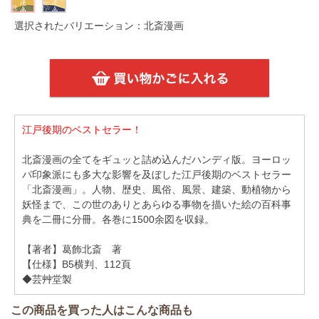
選択されたバリエーション：北斎漫画
江戸後期のベストセラー！
北斎漫画の全てをギュッと詰め込んだハンディ版。ヨーロッ
パ印象派にも多大な影響を及ぼした江戸後期のベストセラー
「北斎漫画」。人物、歴史、風俗、風景、建築、動植物から
妖怪まで、この世のありとあらゆる事物を描いた絵の百科事
典を二冊に分冊。各巻に1500余図を収録。
【著者】葛飾北斎 著
【仕様】B5横判、112頁
◆芸艸堂製
この商品を買った人はこんな商品も