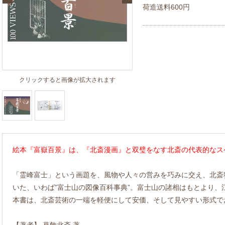
荷造送料600円
クリックすると画像が拡大されます
絵本『富嶽百景』は、『北斎漫画』と双璧をなす北斎の代表的なス
「霊峰富士」という画題を、風物や人々の営みを巧みに交え、北斎
いた、いわば”富士山の図像百科事典”。富士山の諸相はもとより、
本書は、北斎芸術の一端を軽便にして安価、そして見やすい形式で
【著者】 葛飾北斎 著