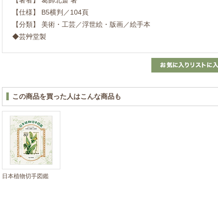
【仕様】 B5横判／104頁
【分類】 美術・工芸／浮世絵・版画／絵手本
◆芸艸堂製
この商品を買った人はこんな商品も
日本植物切手図鑑