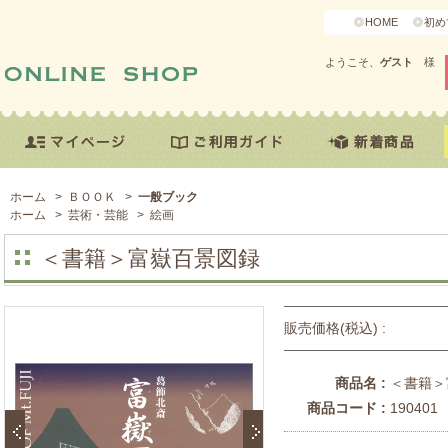
HOME
初め
ようこそ、
ゲスト
様
ホーム
>
ＢＯＯＫ
>
一般ブック
ホーム
>
芸術・芸能
>
絵画
＜書籍＞富嶽百景図録
販売価格(税込) :
商品名 :
＜書籍＞
商品コード :
190401