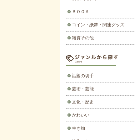
ＢＯＯＫ
コイン・紙幣・関連グッズ
雑貨その他
話題の切手
芸術・芸能
文化・歴史
かわいい
生き物