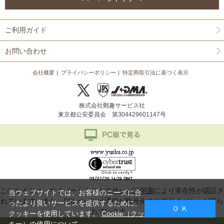
ご利用ガイド
お問い合わせ
会社概要
プライバシーポリシー
特定商取引法に基づく表示
株式会社郵趣サービス社
東京都公安委員会 第304429601147号
このサイトは、サイバートラストの
サーバ証明書
により実在性が認証さ
当ウェブサイトでは、お客様のニーズに合
れています。また、SSLページは通信が暗号化されプライバシーが守ら
ったより良いサービスを提供するために、
Ｏ Ｋ
れています。
クッキーを使用しています。
Cookie（クッ