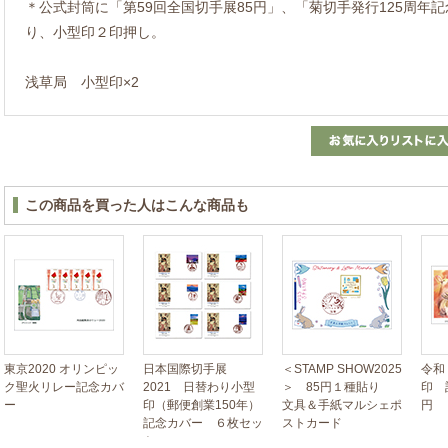
＊公式封筒に「第59回全国切手展85円」、「菊切手発行125周年記
り、小型印２印押し。
浅草局 小型印×2
この商品を買った人はこんな商品も
東京2020 オリンピッ
日本国際切手展
＜STAMP SHOW2025
令和
ク聖火リレー記念カバ
2021 日替わり小型
＞ 85円１種貼り
印 
ー
印（郵便創業150年）
文具＆手紙マルシェポ
円 
記念カバー ６枚セッ
ストカード
ト