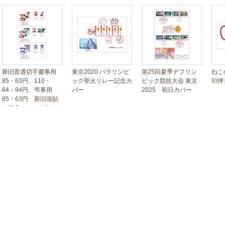
新旧普通切手慶事用
東京2020 パラリンピ
第25回夏季デフリン
ねこ
85・63円、110・
ック聖火リレー記念カ
ピック競技大会 東京
印押
84・94円、弔事用
バー
2025 初日カバー
85・63円 新旧混貼
り記念カバー３枚セッ
ト