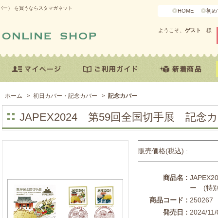
カバー） を買うならスタマガネット
HOME
初め
ようこそ、
ゲスト
様
ホーム
>
初日カバー・記念カバー
>
記念カバー
JAPEX2024 第59回全国切手展 記
販売価格(税込) :
商品名 :
JAPEX
ー (特
商品コード :
250267
発売日 :
2024/11/