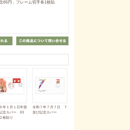
念85円」フレーム切手各1枚貼
５年１月１日年賀
令和７年７月７日 ７
記念カバー 63
並び記念カバー
２枚貼り