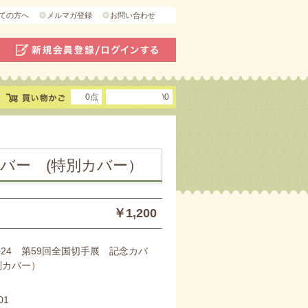
ての方へ
メルマガ登録
お問い合わせ
0点
\0
念カバー (特別カバー）
￥1,200
2024 第59回全国切手展 記念カバ
別カバー）
01