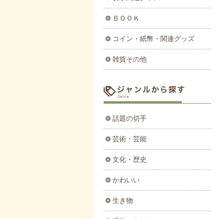
ＢＯＯＫ
コイン・紙幣・関連グッズ
雑貨その他
話題の切手
芸術・芸能
文化・歴史
かわいい
生き物