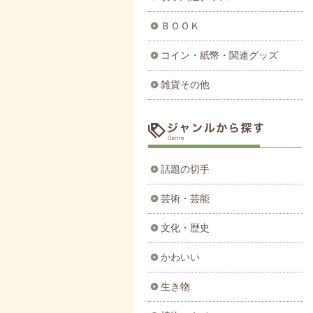
ＢＯＯＫ
コイン・紙幣・関連グッズ
雑貨その他
話題の切手
芸術・芸能
文化・歴史
かわいい
生き物